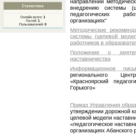
направлении методическ
Статистика
внедрению системы (ц
педагогических раб
Онлайн всего:
1
организациях"
Гостей:
1
Пользователей:
0
Методические рекоменд
системы (целевой модел
работников в образовате
Положение о деятел
наставничества
Информационное пи
регионального Цен
«Красноярский педаг
Горького»
Приказ Управления обра
утверждении
дорожной к
целевой модели наставн
«педагогическое наставн
организациях Абанского р