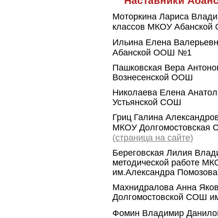
Наставники Абанс
Моторкина Лариса Влади
классов
МКОУ Абанской
Ильина Елена Валерьевн
Абанской ООШ №1
Пашковская Вера Антоно
Вознесенской ООШ
Николаева Елена Анатоль
Устьянской СОШ
Гриц Галина Александров
МКОУ Долгомостовская 
(страница на сайте)
Береговская Лилия Влади
методической работе
МКО
им.Александра Помозова
Махнидралова Анна Яков
Долгомостовской СОШ и
Фомин Владимир Данилов