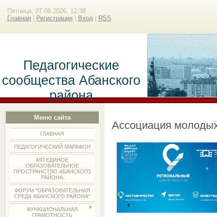
Пятница, 07.08.2026, 12:38
Главная
|
Регистрация
|
Вход
|
RSS
Педагогические
сообщества Абанского
района
Меню сайта
Ассоциация молодых
ГЛАВНАЯ
ПЕДАГОГИЧЕСКИЙ МАРАФОН
МП ЕДИНОЕ
ОБРАЗОВАТЕЛЬНОЕ
ПРОСТРАНСТВО АБАНСКОГО
РАЙОНА
ФОРУМ "ОБРАЗОВАТЕЛЬНАЯ
СРЕДА АБАНСКОГО РАЙОНА"
ФУНКЦИОНАЛЬНАЯ
ГРАМОТНОСТЬ