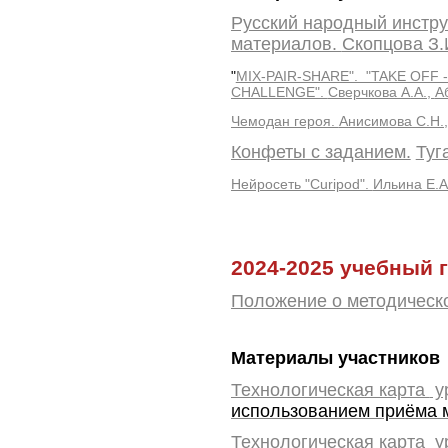
Русский народный инстру
материалов.
Скопцова З
"
MIX-PAIR-SHARE". "TAKE OFF
CHALLENGE".
Сверчкова А.А.,
А
Чемодан героя.
Анисимова С.Н
Конфеты с заданием.
Туг
Нейросеть "Curipod".
Ильина Е.
2024-2025 учебный 
Положение о методическо
Материалы участников
Технологическая карта
ур
использованием приёма м
Технологическая карта
ур