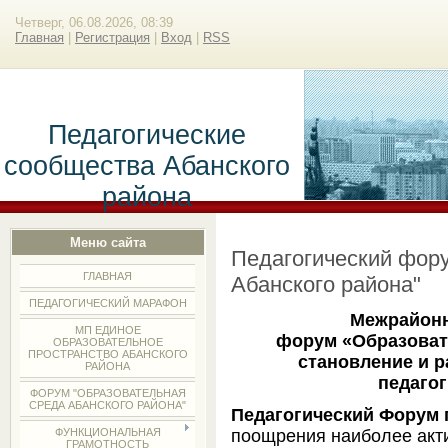
Четверг, 06.08.2026, 08:39
Главная
|
Регистрация
|
Вход
|
RSS
Педагогические
сообщества Абанского
района
Меню сайта
Педагогический фор
ГЛАВНАЯ
Абанского района"
ПЕДАГОГИЧЕСКИЙ МАРАФОН
Межрайонн
МП ЕДИНОЕ
форум «Образоват
ОБРАЗОВАТЕЛЬНОЕ
ПРОСТРАНСТВО АБАНСКОГО
становление и р
РАЙОНА
педагог
ФОРУМ "ОБРАЗОВАТЕЛЬНАЯ
СРЕДА АБАНСКОГО РАЙОНА"
Педагогический Форум
поощрения наиболее акт
ФУНКЦИОНАЛЬНАЯ
ГРАМОТНОСТЬ