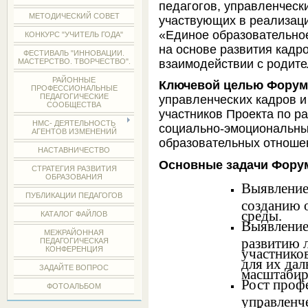
педагогов, управленчески
МЕТОДИЧЕСКИЙ СОВЕТ
участвующих в реализац
«Единое образовательное
КОНКУРС "УЧИТЕЛЬ ГОДА"
на основе развития кадр
ФЕСТИВАЛЬ "ИННОВАЦИИ.
взаимодействии с родите
МАСТЕРСТВО. ТВОРЧЕСТВО".
РАЙОННЫЕ
Ключевой
целью Форум
ПРОФЕССИОНАЛЬНЫЕ
ПЕДАГОГИЧЕСКИЕ
управленческих кадров 
СООБЩЕСТВА
участников Проекта по р
НМС- ДЕЯТЕЛЬНОСТЬ
социально-эмоциональны
АГЕНТОВ ИЗМЕНЕНИЙ
образовательных отноше
НАСТАВНИЧЕСТВО
Основные
задачи Фору
СТРАТЕГИЯ РАЗВИТИЯ
ОБРАЗОВАНИЯ
Выявление
ПУБЛИКАЦИИ ПЕДАГОГОВ
созданию 
среды.
КАТАЛОГ ФАЙЛОВ
Выявление
МЕЖРАЙОННАЯ
развитию 
ПЕДАГОГИЧЕСКАЯ
КОНФЕРЕНЦИЯ
участнико
для их да
ЗАДАЙТЕ ВОПРОС
масштабир
Рост проф
ФОТОАЛЬБОМ
управленч