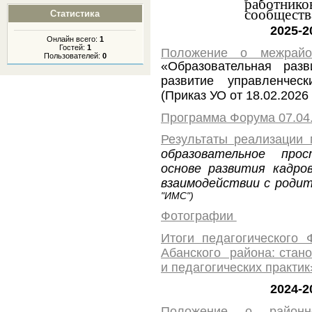
работнико
сообществ
Статистика
2025-2
Онлайн всего:
1
Гостей:
1
Положение о межрай
Пользователей:
0
«Образовательная раз
развитие управленчес
(Приказ УО от 18.02.2026
Программа Форума 07.04
Результаты реализации 
образовательное про
основе развития кадр
взаимодействии с род
"ИМС")
Фотографии
Итоги педагогического
Абанского района: стано
и педагогических практик
2024-2
Положение о район